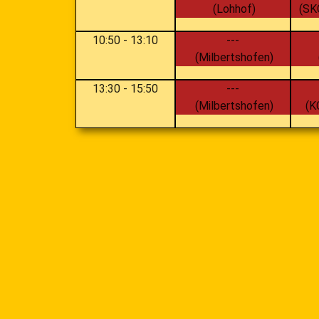
(Lohhof)
(SK
10:50
-
13:10
---
(Milbertshofen)
13:30
-
15:50
---
(Milbertshofen)
(K