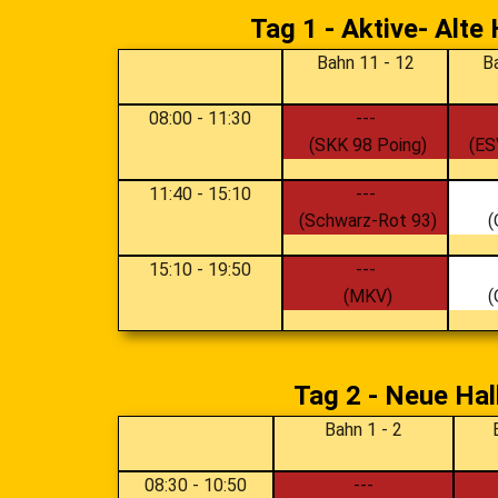
Tag 1 - Aktive- Alte
Bahn 11 - 12
B
08:00
-
11:30
---
(SKK 98 Poing)
(ES
11:40
-
15:10
---
(Schwarz-Rot 93)
(
15:10
-
19:50
---
(MKV)
(
Tag 2 - Neue Hal
Bahn 1 - 2
08:30
-
10:50
---