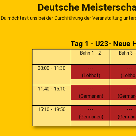
Deutsche Meisterscha
Du möchtest uns bei der Durchführung der Veranstaltung unterst
Tag 1 - U23- Neue 
Bahn 1 - 2
Bahn 3 -
08:00
-
11:30
---
---
(Lohhof)
(Lohho
11:40
-
15:10
---
---
(Germanen)
(German
15:10
-
19:50
---
---
(Germanen)
(German